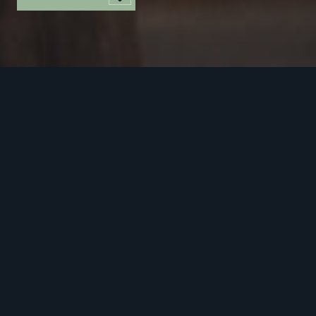
Vallen Living (proj)
Leidsestraatweg 26
3481EX Harmelen