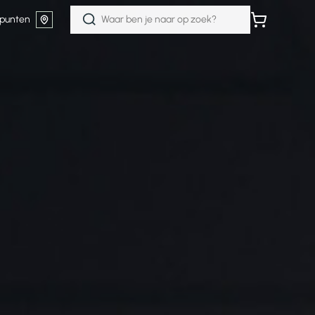
Zoeken
punten
naar: