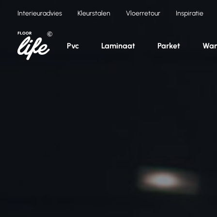
Ga
Interieuradvies
Kleurstalen
Vloerretour
Inspiratie
naar
de
inhoud
Pvc
Laminaat
Parket
Wan