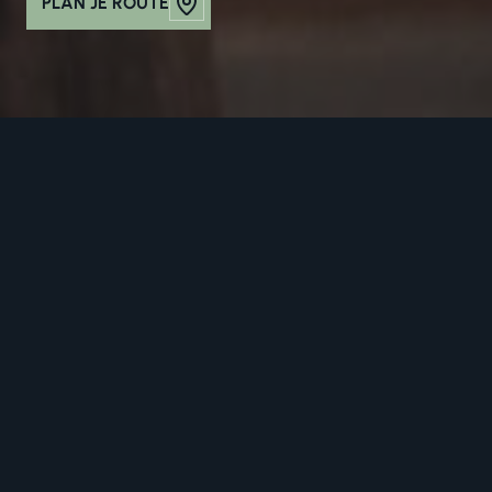
PLAN JE ROUTE
La Vaca Interieur bij Hebbes
wonen
Kanaalstraat 15