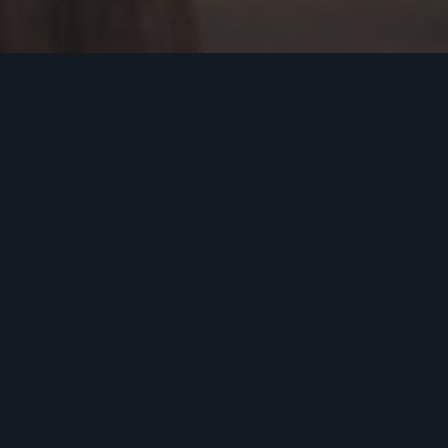
Flamboyant floors
Ambachtweg 28
2841LZ Moordrecht
06-34186483