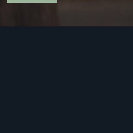
De Paal Parket
Duinweg 20
5482VR Schijndel