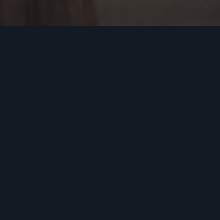
Albendo BV
Bolderweg 4 E
8243RD Lelystad
0320-419075